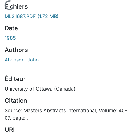
En cours de chargement...
Fichiers
ML21687.PDF
(1.72 MB)
Date
1985
Authors
Atkinson, John.
Éditeur
University of Ottawa (Canada)
Citation
Source: Masters Abstracts International, Volume: 40-
07, page: .
URI