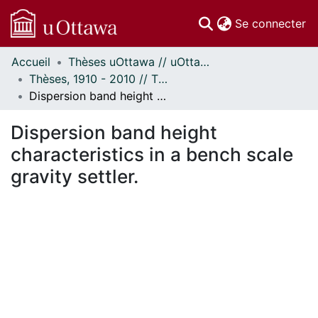
(c
Se connecter
Accueil
Thèses uOttawa // uOttawa Theses
Communautés
Thèses, 1910 - 2010 // Theses, 1910 - 2010
et collections
Dispersion band height characteristics in a bench scale gravity settler.
Parcourir
Statistiques
Dispersion band height
À propos
characteristics in a bench scale
gravity settler.