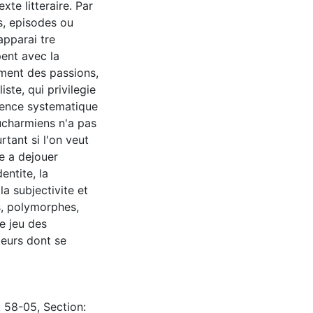
xte litteraire. Par
s, episodes ou
apparai tre
ent avec la
lement des passions,
ste, qui privilegie
dence systematique
charmiens n'a pas
rtant si l'on veut
e a dejouer
dentite, la
a subjectivite et
s, polymorphes,
le jeu des
leurs dont se
: 58-05, Section: