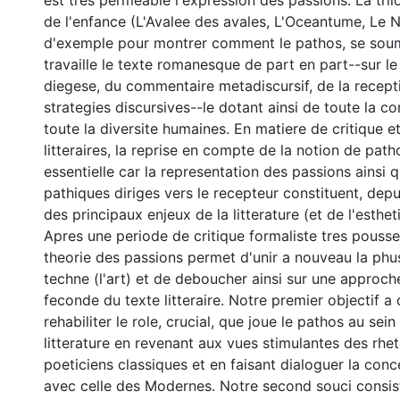
est tres permeable l'expression des passions. La tri
de l'enfance (L'Avalee des avales, L'Oceantume, Le 
d'exemple pour montrer comment le pathos, se soum
travaille le texte romanesque de part en part--sur le
diegese, du commentaire metadiscursif, de la recept
strategies discursives--le dotant ainsi de toute la c
toute la diversite humaines. En matiere de critique e
litteraires, la reprise en compte de la notion de path
essentielle car la representation des passions ainsi 
pathiques diriges vers le recepteur constituent, depui
des principaux enjeux de la litterature (et de l'esthet
Apres une periode de critique formaliste tres poussee
theorie des passions permet d'unir a nouveau la phusi
techne (l'art) et de deboucher ainsi sur une approch
feconde du texte litteraire. Notre premier objectif a
rehabiliter le role, crucial, que joue le pathos au sein
litterature en revenant aux vues stimulantes des rhet
poeticiens classiques et en faisant dialoguer la con
avec celle des Modernes. Notre second souci consist