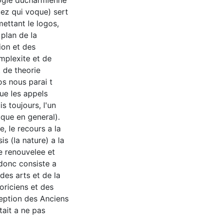
logie ducharmienne
Nez qui voque) sert
ettant le logos,
 plan de la
ion et des
omplexite et de
t de theorie
os nous parai t
que les appels
s toujours, l'un
ique en general).
, le recours a la
s (la nature) a la
e renouvelee et
 donc consiste a
 des arts et de la
oriciens et des
ception des Anciens
ait a ne pas