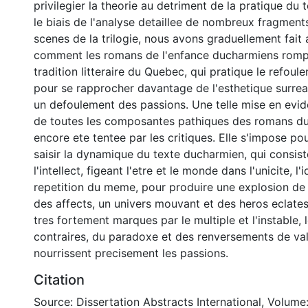
privilegier la theorie au detriment de la pratique du te
le biais de l'analyse detaillee de nombreux fragment
scenes de la trilogie, nous avons graduellement fait 
comment les romans de l'enfance ducharmiens romp
tradition litteraire du Quebec, qui pratique le refou
pour se rapprocher davantage de l'esthetique surreali
un defoulement des passions. Une telle mise en evi
de toutes les composantes pathiques des romans du
encore ete tentee par les critiques. Elle s'impose pou
saisir la dynamique du texte ducharmien, qui consist
l'intellect, figeant l'etre et le monde dans l'unicite, l'i
repetition du meme, pour produire une explosion de l
des affects, un univers mouvant et des heros eclate
tres fortement marques par le multiple et l'instable, 
contraires, du paradoxe et des renversements de va
nourrissent precisement les passions.
Citation
Source: Dissertation Abstracts International, Volume