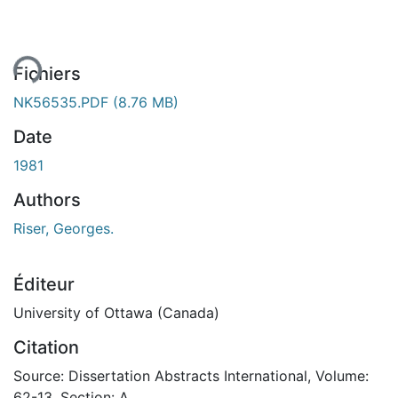
ent...
Fichiers
NK56535.PDF
(8.76 MB)
Date
1981
Authors
Riser, Georges.
Éditeur
University of Ottawa (Canada)
Citation
Source: Dissertation Abstracts International, Volume:
62-13, Section: A.