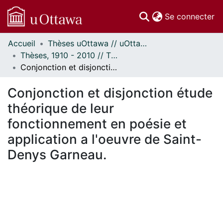
(c
Se connecter
Accueil
Thèses uOttawa // uOttawa Theses
Communautés
Thèses, 1910 - 2010 // Theses, 1910 - 2010
et collections
Conjonction et disjonction étude théorique de leur fonctionnement en poésie et application a l'oeuvre de Saint-Denys Garneau.
Parcourir
Statistiques
Conjonction et disjonction étude
À propos
théorique de leur
fonctionnement en poésie et
application a l'oeuvre de Saint-
Denys Garneau.