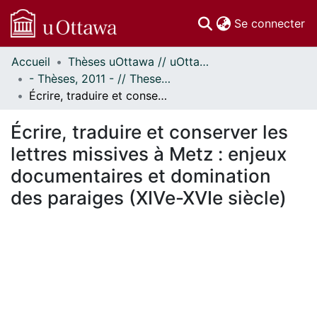
(c
Se connecter
Accueil
Thèses uOttawa // uOttawa Theses
Communautés
- Thèses, 2011 - // Theses, 2011 -
et collections
Écrire, traduire et conserver les lettres missives à Metz : enjeux documentaires et domination des paraiges (XIVe-XVIe siècle)
Parcourir
Statistiques
Écrire, traduire et conserver les
À propos
lettres missives à Metz : enjeux
documentaires et domination
des paraiges (XIVe-XVIe siècle)