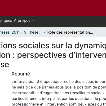
stiques
À propos
- Thèses, 2011 - // Theses, 2011 -
Rôle des représentations sociales sur la dynamique de pouvoir en contexte d’intervention : perspectives d’intervenants québécois praticiens de l’hypnose
ions sociales sur la dynami
ion : perspectives d’interv
ose
Résumé
L’intervention thérapeutique recèle des enjeux impor
ne serait-ce que par les abus que la position de pouv
est susceptible d’engendrer. Les travailleurs sociaux
particulièrement interpellés par les questions de pouv
professionnelle et l’intervention sont deux axes du tr