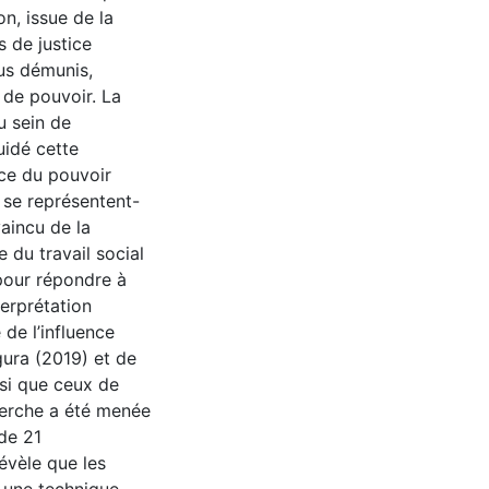
n, issue de la
s de justice
lus démunis,
s de pouvoir. La
u sein de
uidé cette
nce du pouvoir
 se représentent-
vaincu de la
e du travail social
pour répondre à
erprétation
 de l’influence
gura (2019) et de
nsi que ceux de
herche a été menée
 de 21
évèle que les