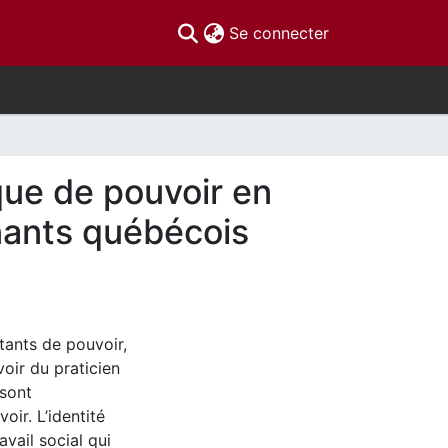
(current)
Se connecter
que de pouvoir en
enants québécois
tants de pouvoir,
oir du praticien
 sont
oir. L’identité
avail social qui