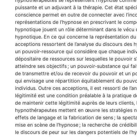
hypnothérapeutes se représentent l’hypnose comme
puissante et un adjuvant à la thérapie. Cet état spéc
conscience permet en outre de connecter avec l’inco
représentations de l’hypnose en prescrivant le com
hypnotique jouent un rôle déterminant dans le vécu 
hypnotique. En ce qui concerne la représentation du 
acceptions ressortent de l’analyse du discours des 
un pouvoir-ressource qui considère que chaque indiv
dépositaire de ressources sur lesquelles le pouvoir 
atteindre ses objectifs ; un pouvoir-substance qui fait
de transmettre et/ou de recevoir du pouvoir et un po
qui envisage une répartition équitablement du pouvoi
individus. Outre ces acceptions, il est ressorti de l’a
légitimité est une condition préalable à la pratique d
de maintenir cette légitimité auprès de leurs clients, 
hypnothérapeutes mettent en œuvre les stratégies n
effets de langage et la fabrication de sens ; la spect
mise en scène de l’hypnose ; la recherche de crédibili
le discours de peur sur les dangers potentiels de l’