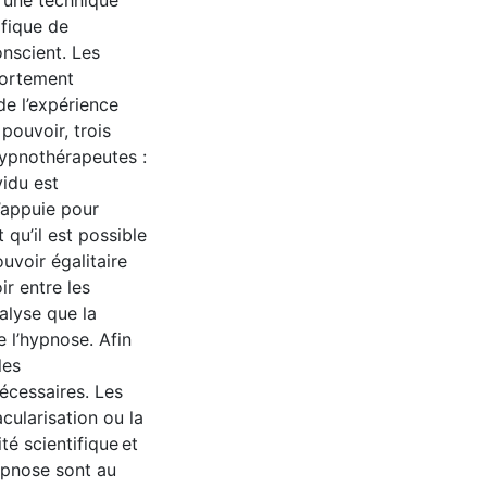
 une technique
ifique de
nscient. Les
portement
de l’expérience
pouvoir, trois
hypnothérapeutes :
idu est
s’appuie pour
 qu’il est possible
uvoir égalitaire
r entre les
nalyse que la
e l’hypnose. Afin
les
écessaires. Les
acularisation ou la
té scientifique et
hypnose sont au