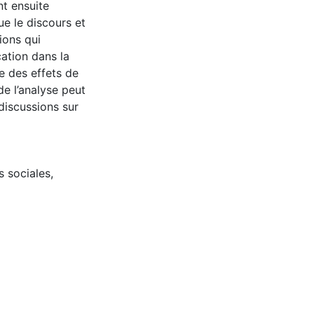
nt ensuite
que le discours et
ions qui
cation dans la
e des effets de
de l’analyse peut
discussions sur
s sociales
,