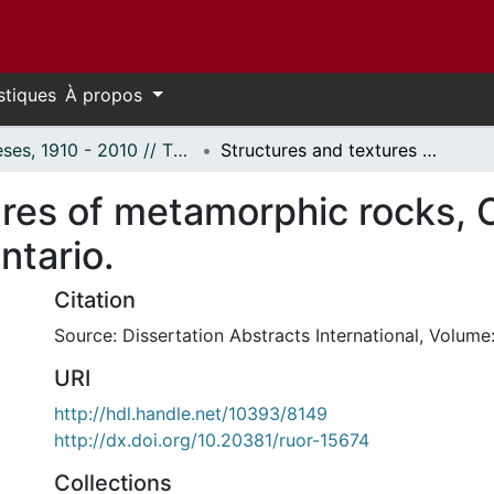
stiques
À propos
Thèses, 1910 - 2010 // Theses, 1910 - 2010
Structures and textures of metamorphic rocks, Ompah area, Grenville Province, Ontario.
ures of metamorphic rocks,
ntario.
Citation
Source: Dissertation Abstracts International, Volume:
URI
http://hdl.handle.net/10393/8149
http://dx.doi.org/10.20381/ruor-15674
Collections