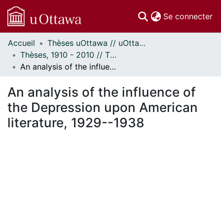
(c
Se connecter
Accueil
Thèses uOttawa // uOttawa Theses
Communautés
Thèses, 1910 - 2010 // Theses, 1910 - 2010
et collections
An analysis of the influence of the Depression upon American literature, 1929--1938
Parcourir
Statistiques
An analysis of the influence of
À propos
the Depression upon American
literature, 1929--1938