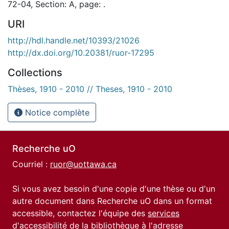
72-04, Section: A, page: .
URI
http://hdl.handle.net/10393/21026
http://dx.doi.org/10.20381/ruor-17295
Collections
Thèses, 1910 - 2010 // Theses, 1910 - 2010
Notice complète
Recherche uO
Courriel :
ruor@uottawa.ca
Si vous avez besoin d'une copie d'une thèse ou d'un
autre document dans Recherche uO dans un format
accessible, contactez l'équipe des
services
d'accessibilité de la bibliothèque
à l'adresse