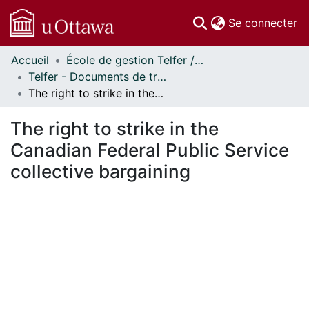
(c
Se connecter
Accueil
École de gestion Telfer // Telfer School of Management
Communautés
Telfer - Documents de travail // Telfer - Working Papers
et collections
The right to strike in the Canadian Federal Public Service collective bargaining
Parcourir
Statistiques
The right to strike in the
À propos
Canadian Federal Public Service
collective bargaining
En cours de chargement...