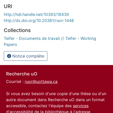
URI
http://hdl.handle.net/10393/18439
http://dx.doi.org/10.20381/ruor-1448
Collections
Telfer - Documents de travail // Telfer - Working
Papers
Notice complète
Recherche uO
Courriel :
ruor@uottawa.ca
Si vous avez besoin d'une copie d'une thèse ou d'un
autre document dans Recherche uO dans un format
accessible, contactez l'équipe des
services
d'accessibilité de la bibliothèque
à l'adresse