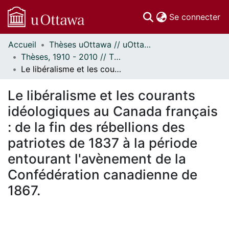
(c
Se connecter
Accueil
Thèses uOttawa // uOttawa Theses
Communautés
Thèses, 1910 - 2010 // Theses, 1910 - 2010
et collections
Le libéralisme et les courants idéologiques au Canada français : de la fin des rébellions des patriotes de 1837 à la période entourant l'avènement de la Confédération canadienne de 1867.
Parcourir
Statistiques
Le libéralisme et les courants
À propos
idéologiques au Canada français
: de la fin des rébellions des
patriotes de 1837 à la période
entourant l'avènement de la
Confédération canadienne de
1867.