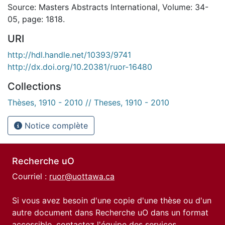
Source: Masters Abstracts International, Volume: 34-
05, page: 1818.
URI
http://hdl.handle.net/10393/9741
http://dx.doi.org/10.20381/ruor-16480
Collections
Thèses, 1910 - 2010 // Theses, 1910 - 2010
Notice complète
Recherche uO
Courriel :
ruor@uottawa.ca
Si vous avez besoin d'une copie d'une thèse ou d'un
autre document dans Recherche uO dans un format
accessible, contactez l'équipe des
services