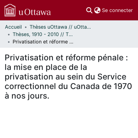
(c
Se connecter
Accueil
Thèses uOttawa // uOttawa Theses
Communautés
Thèses, 1910 - 2010 // Theses, 1910 - 2010
et collections
Privatisation et réforme pénale : la mise en place de la privatisation au sein du Service correctionnel du Canada de 1970 à nos jours.
Parcourir
Statistiques
Privatisation et réforme pénale :
À propos
la mise en place de la
privatisation au sein du Service
correctionnel du Canada de 1970
à nos jours.