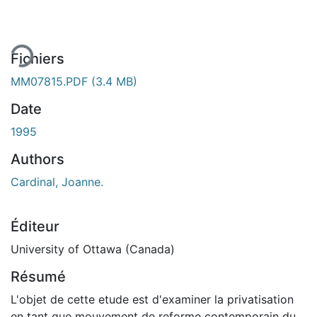
gement...
Fichiers
MM07815.PDF
(3.4 MB)
Date
1995
Authors
Cardinal, Joanne.
Éditeur
University of Ottawa (Canada)
Résumé
L'objet de cette etude est d'examiner la privatisation
en tant que mouvement de reforme contemporain du