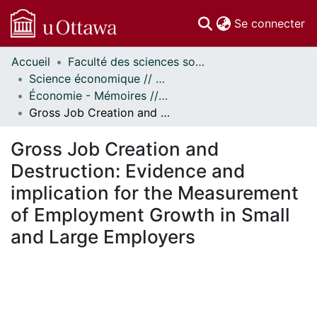
(c
Se connecter
Accueil
Faculté des sciences sociales // Faculty of Social Sciences
Communautés
Science économique // Economics
et collections
Économie - Mémoires // Economics - Research Papers
Parcourir
Gross Job Creation and Destruction: Evidence and implication for the Measurement of Employment Growth in Small and Large Employers
Statistiques
À propos
Gross Job Creation and
Destruction: Evidence and
implication for the Measurement
of Employment Growth in Small
and Large Employers