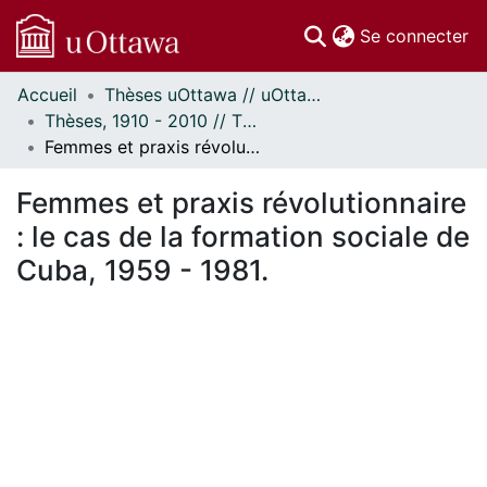
(c
Se connecter
Accueil
Thèses uOttawa // uOttawa Theses
Communautés
Thèses, 1910 - 2010 // Theses, 1910 - 2010
et collections
Femmes et praxis révolutionnaire : le cas de la formation sociale de Cuba, 1959 - 1981.
Parcourir
Statistiques
Femmes et praxis révolutionnaire
À propos
: le cas de la formation sociale de
Cuba, 1959 - 1981.