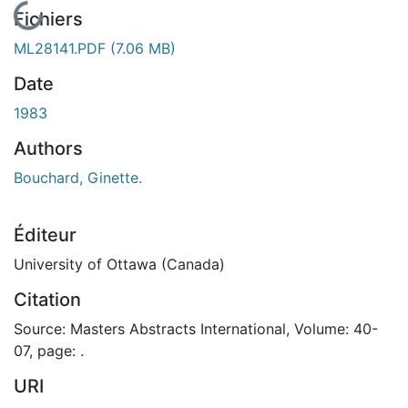
En cours de chargement...
Fichiers
ML28141.PDF
(7.06 MB)
Date
1983
Authors
Bouchard, Ginette.
Éditeur
University of Ottawa (Canada)
Citation
Source: Masters Abstracts International, Volume: 40-
07, page: .
URI