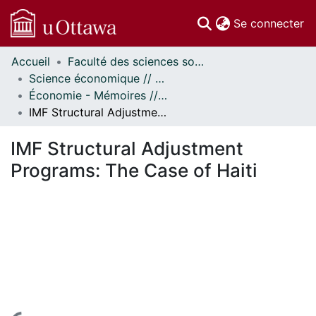
(c
Se connecter
Accueil
Faculté des sciences sociales // Faculty of Social Sciences
Communautés
Science économique // Economics
et collections
Économie - Mémoires // Economics - Research Papers
Parcourir
IMF Structural Adjustment Programs: The Case of Haiti
Statistiques
À propos
IMF Structural Adjustment
Programs: The Case of Haiti
En cours de chargement...