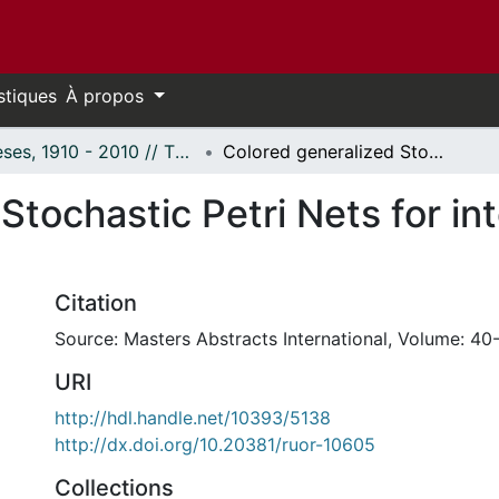
stiques
À propos
Thèses, 1910 - 2010 // Theses, 1910 - 2010
Colored generalized Stochastic Petri Nets for integrated systems protocol modelling.
Stochastic Petri Nets for i
Citation
Source: Masters Abstracts International, Volume: 40-
URI
http://hdl.handle.net/10393/5138
http://dx.doi.org/10.20381/ruor-10605
Collections