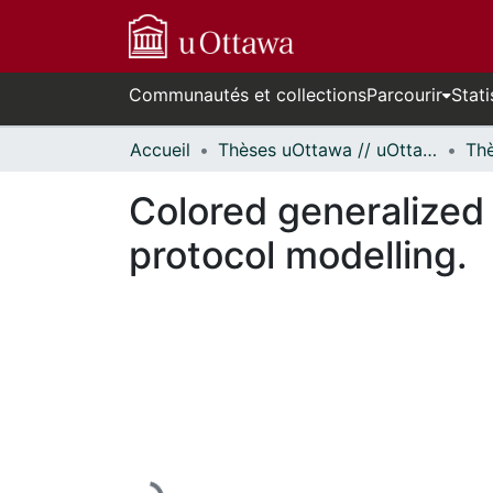
Communautés et collections
Parcourir
Stati
Accueil
Thèses uOttawa // uOttawa Theses
Colored generalized 
protocol modelling.
En cours de chargement...