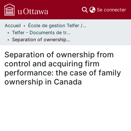
(c
Se connecter
Accueil
École de gestion Telfer // Telfer School of Management
Communautés
Telfer - Documents de travail // Telfer - Working Papers
et collections
Separation of ownership from control and acquiring firm performance: the case of family ownership in Canada
Parcourir
Statistiques
Separation of ownership from
À propos
control and acquiring firm
performance: the case of family
ownership in Canada