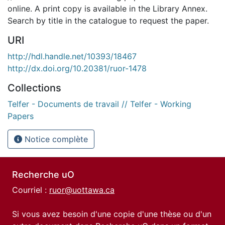
online. A print copy is available in the Library Annex.
Search by title in the catalogue to request the paper.
URI
http://hdl.handle.net/10393/18467
http://dx.doi.org/10.20381/ruor-1478
Collections
Telfer - Documents de travail // Telfer - Working
Papers
Notice complète
Recherche uO
Courriel :
ruor@uottawa.ca
Si vous avez besoin d'une copie d'une thèse ou d'un