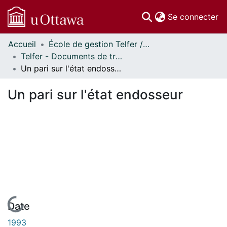
(c
Se connecter
Accueil
École de gestion Telfer // Telfer School of Management
Communautés
Telfer - Documents de travail // Telfer - Working Papers
et collections
Un pari sur l'état endosseur
Parcourir
Statistiques
Un pari sur l'état endosseur
À propos
En cours de chargement...
Date
1993