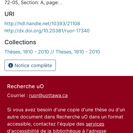
72-05, Section: A, page: .
URI
http://hdl.handle.net/10393/21108
http://dx.doi.org/10.20381/ruor-17340
Collections
Thèses, 1910 - 2010 // Theses, 1910 - 2010
Notice complète
Recherche uO
Courriel :
ruor@uottawa.ca
Si vous avez besoin d'une copie d'une thèse ou d'un
autre document dans Recherche uO dans un format
accessible, contactez l'équipe des
services
d'accessibilité de la bibliothèque
à l'adresse