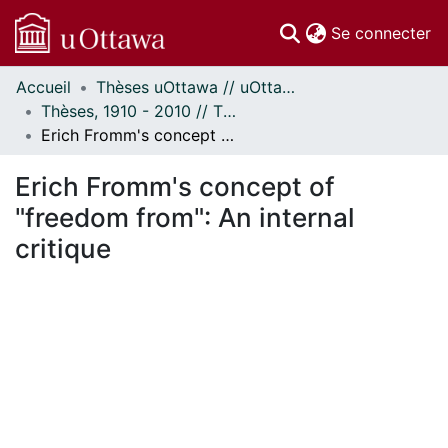
(c
Se connecter
Accueil
Thèses uOttawa // uOttawa Theses
Communautés
Thèses, 1910 - 2010 // Theses, 1910 - 2010
et collections
Erich Fromm's concept of "freedom from": An internal critique
Parcourir
Statistiques
Erich Fromm's concept of
À propos
"freedom from": An internal
critique