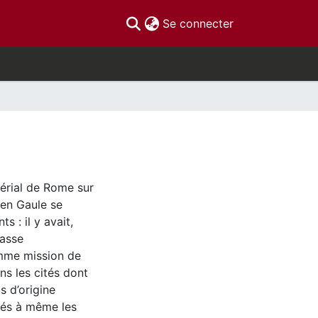
(current)
Se connecter
mpérial de Rome sur
 en Gaule se
 : il y avait,
lasse
omme mission de
ns les cités dont
is d’origine
lés à même les