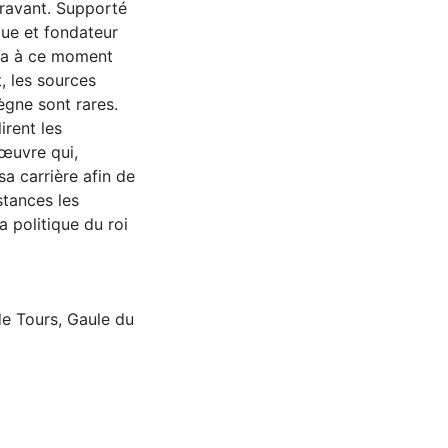
ravant. Supporté
nque et fondateur
osa à ce moment
, les sources
ègne sont rares.
irent les
œuvre qui,
sa carrière afin de
stances les
a politique du roi
de Tours
,
Gaule du