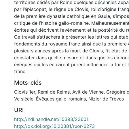
territoires cédés par Rome quelques décennies aupa
par l’épiscopat, le règne de Clovis, roi d’origine fra
de la première dynastie catholique en Gaule, s’imp
critique de l’histoire gallo-romaine. Malheureusement
écrites qui décrivent l’avènement et la postérité du r
Ce travail s’attachera à présenter les lettres qui établ
fondements du royaume franc ainsi que la première 
plusieurs années après la mort de Clovis, fit état de 
constater dans quelle mesure et dans quelles circon
évêques qui les écrivirent purent influencer la foi et l
franc.
Mots-clés
Clovis 1er
,
Remi de Reims
,
Avit de Vienne
,
Grégoire 
Ve siècle
,
Évêques gallo-romains
,
Nizier de Trèves
URI
http://hdl.handle.net/10393/23601
http://dx.doi.org/10.20381/ruor-6273