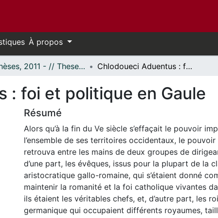
stiques
À propos
- Thèses, 2011 - // Theses, 2011 -
Chlodoueci Aduentus : foi et politique en Gaule
: foi et politique en Gaule
Résumé
Alors qu’à la fin du Ve siècle s’effaçait le pouvoir i
l’ensemble de ses territoires occidentaux, le pouvoir
retrouva entre les mains de deux groupes de dirigeants
d’une part, les évêques, issus pour la plupart de la c
aristocratique gallo-romaine, qui s’étaient donné c
maintenir la romanité et la foi catholique vivantes da
ils étaient les véritables chefs, et, d’autre part, les ro
germanique qui occupaient différents royaumes, tail