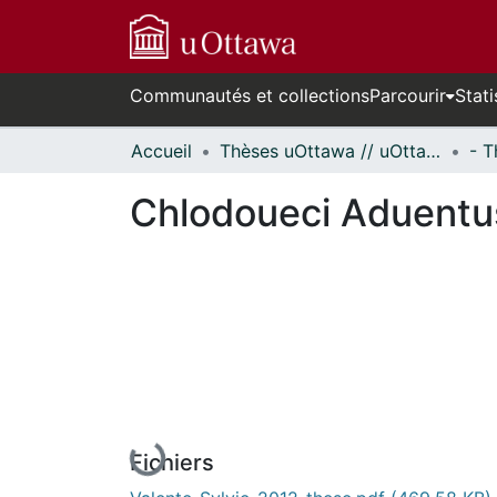
Communautés et collections
Parcourir
Stati
Accueil
Thèses uOttawa // uOttawa Theses
Chlodoueci Aduentus 
En cours de chargement...
Fichiers