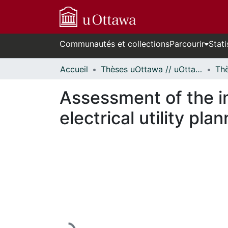
Communautés et collections
Parcourir
Stati
Accueil
Thèses uOttawa // uOttawa Theses
Assessment of the i
electrical utility plan
En cours de chargement...