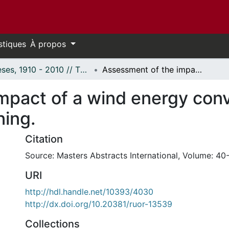
stiques
À propos
Thèses, 1910 - 2010 // Theses, 1910 - 2010
Assessment of the impact of a wind energy conversion system on electrical utility planning.
mpact of a wind energy con
ning.
Citation
Source: Masters Abstracts International, Volume: 40-
URI
http://hdl.handle.net/10393/4030
http://dx.doi.org/10.20381/ruor-13539
Collections