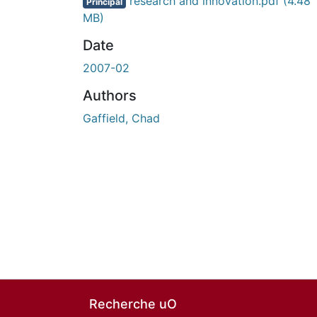
research and innovation.pdf
(4.48
Principal
MB)
Date
2007-02
Authors
Gaffield, Chad
Recherche uO