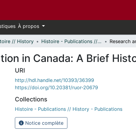
stiques
À propos
toire // History
Histoire - Publications // History - Publications
ion in Canada: A Brief Hist
URI
http://hdl.handle.net/10393/36399
https://doi.org/10.20381/ruor-20679
Collections
Histoire - Publications // History - Publications
Notice complète