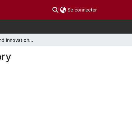
(current)
Se connecter
Research and Innovation in Canada: A Brief History
ory