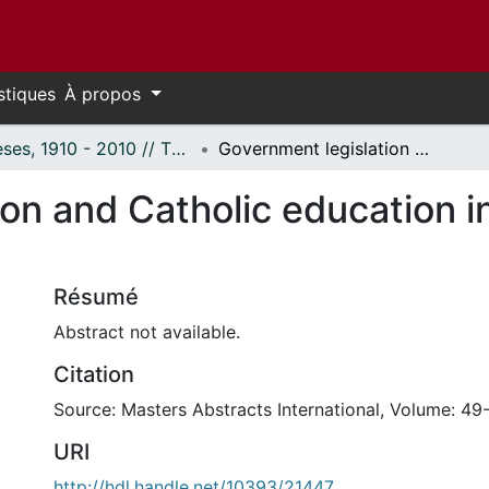
stiques
À propos
Thèses, 1910 - 2010 // Theses, 1910 - 2010
Government legislation and Catholic education in the Mackenzie District
ion and Catholic education 
Résumé
Abstract not available.
Citation
Source: Masters Abstracts International, Volume: 49
URI
http://hdl.handle.net/10393/21447