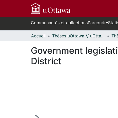
Communautés et collections
Parcourir
Stati
Accueil
Thèses uOttawa // uOttawa Theses
Government legislat
District
En cours de chargement...