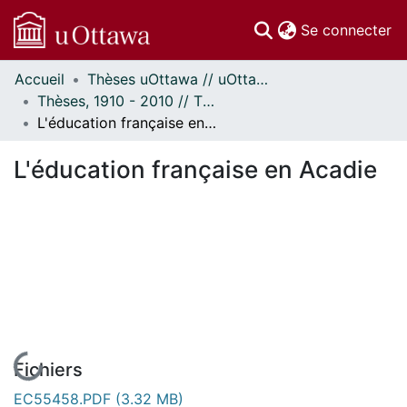
(c
Se connecter
Accueil
Thèses uOttawa // uOttawa Theses
Communautés
Thèses, 1910 - 2010 // Theses, 1910 - 2010
et collections
L'éducation française en Acadie
Parcourir
Statistiques
L'éducation française en Acadie
À propos
En cours de chargement...
Fichiers
EC55458.PDF
(3.32 MB)