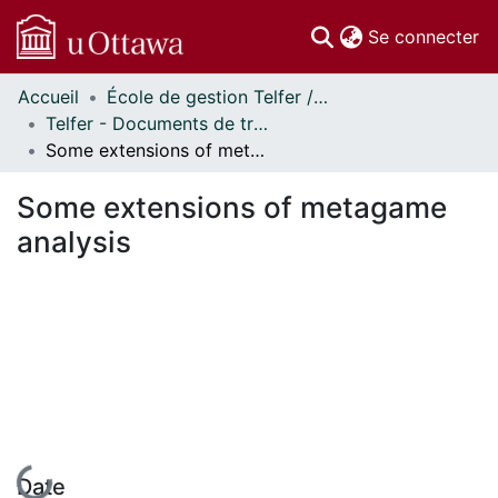
(c
Se connecter
Accueil
École de gestion Telfer // Telfer School of Management
Communautés
Telfer - Documents de travail // Telfer - Working Papers
et collections
Some extensions of metagame analysis
Parcourir
Statistiques
Some extensions of metagame
À propos
analysis
En cours de chargement...
Date