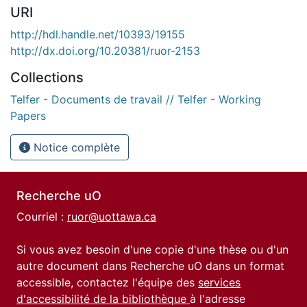
URI
http://hdl.handle.net/10393/19155
http://dx.doi.org/10.20381/ruor-2153
Collections
Telfer - Documents de travail // Telfer - Working
Papers
Notice complète
Recherche uO
Courriel :
ruor@uottawa.ca
Si vous avez besoin d'une copie d'une thèse ou d'un
autre document dans Recherche uO dans un format
accessible, contactez l'équipe des
services
d'accessibilité de la bibliothèque
à l'adresse