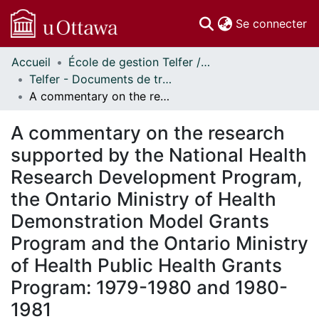
(c
Se connecter
Accueil
École de gestion Telfer // Telfer School of Management
Communautés
Telfer - Documents de travail // Telfer - Working Papers
et collections
A commentary on the research supported by the National Health Research Development Program, the Ontario Ministry of Health Demonstration Model Grants Program and the Ontario Ministry of Health Public Health Grants Program: 1979-1980 and 1980-1981
Parcourir
Statistiques
A commentary on the research
À propos
supported by the National Health
Research Development Program,
the Ontario Ministry of Health
Demonstration Model Grants
Program and the Ontario Ministry
of Health Public Health Grants
Program: 1979-1980 and 1980-
1981