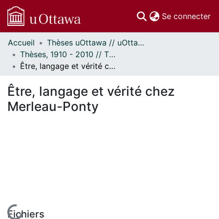
(c
Se connecter
Accueil
Thèses uOttawa // uOttawa Theses
Communautés
Thèses, 1910 - 2010 // Theses, 1910 - 2010
et collections
Être, langage et vérité chez Merleau-Ponty
Parcourir
Statistiques
Être, langage et vérité chez
À propos
Merleau-Ponty
Fichiers