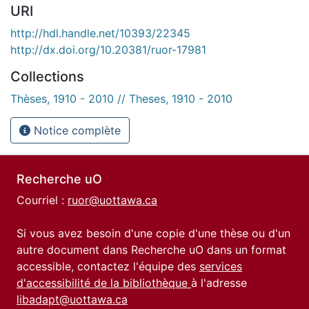
URI
http://hdl.handle.net/10393/22345
http://dx.doi.org/10.20381/ruor-17981
Collections
Thèses, 1910 - 2010 // Theses, 1910 - 2010
Notice complète
Recherche uO
Courriel :
ruor@uottawa.ca
Si vous avez besoin d'une copie d'une thèse ou d'un
autre document dans Recherche uO dans un format
accessible, contactez l'équipe des
services
d'accessibilité de la bibliothèque
à l'adresse
libadapt@uottawa.ca