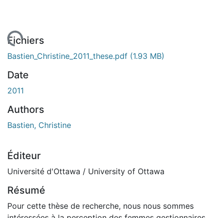
gement...
Fichiers
Bastien_Christine_2011_these.pdf
(1.93 MB)
Date
2011
Authors
Bastien, Christine
Éditeur
Université d'Ottawa / University of Ottawa
Résumé
Pour cette thèse de recherche, nous nous sommes
intéressées à la perception des femmes gestionnaires