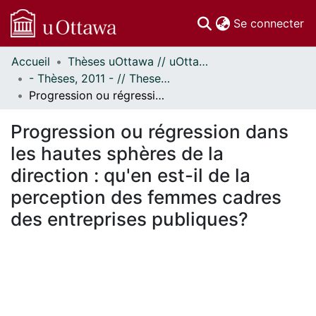
(c
Se connecter
Accueil
Thèses uOttawa // uOttawa Theses
Communautés
- Thèses, 2011 - // Theses, 2011 -
et collections
Progression ou régression dans les hautes sphères de la direction : qu'en est-il de la perception des femmes cadres des entreprises publiques?
Parcourir
Statistiques
Progression ou régression dans
À propos
les hautes sphères de la
direction : qu'en est-il de la
perception des femmes cadres
des entreprises publiques?