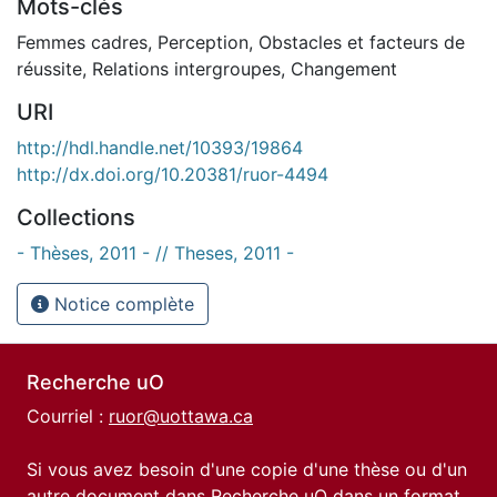
Mots-clés
Femmes cadres
,
Perception
,
Obstacles et facteurs de
réussite
,
Relations intergroupes
,
Changement
URI
http://hdl.handle.net/10393/19864
http://dx.doi.org/10.20381/ruor-4494
Collections
- Thèses, 2011 - // Theses, 2011 -
Notice complète
Recherche uO
Courriel :
ruor@uottawa.ca
Si vous avez besoin d'une copie d'une thèse ou d'un
autre document dans Recherche uO dans un format