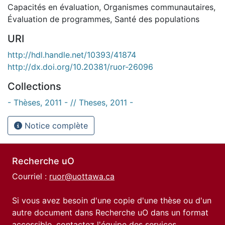
Capacités en évaluation
,
Organismes communautaires
,
Évaluation de programmes
,
Santé des populations
URI
http://hdl.handle.net/10393/41874
http://dx.doi.org/10.20381/ruor-26096
Collections
- Thèses, 2011 - // Theses, 2011 -
Notice complète
Recherche uO
Courriel :
ruor@uottawa.ca
Si vous avez besoin d'une copie d'une thèse ou d'un
autre document dans Recherche uO dans un format
accessible, contactez l'équipe des
services