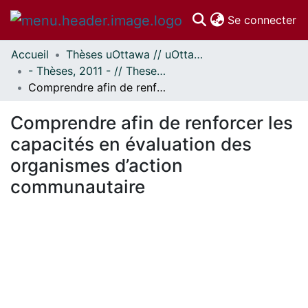
(c
Se connecter
Accueil
Thèses uOttawa // uOttawa Theses
Communautés
- Thèses, 2011 - // Theses, 2011 -
et collections
Comprendre afin de renforcer les capacités en évaluation des organismes d’action communautaire
Parcourir
Statistiques
Comprendre afin de renforcer les
À propos
capacités en évaluation des
organismes d’action
communautaire
ment...