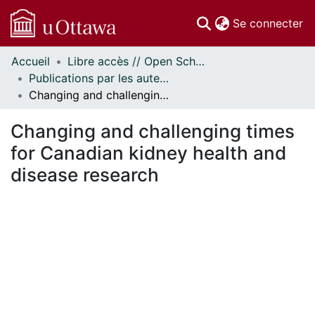
(c
Se connecter
Accueil
Libre accès // Open Scholarship
Communautés
Publications par les auteurs d'uOttawa publiés par BioMed Central // uOttawa authored publications from BioMed Central
et collections
Changing and challenging times for Canadian kidney health and disease research
Parcourir
Statistiques
Changing and challenging times
À propos
for Canadian kidney health and
disease research