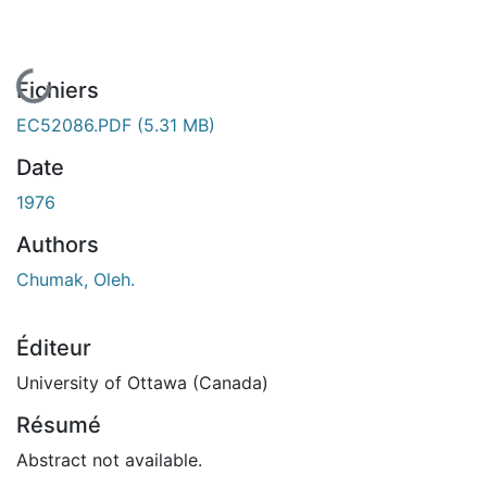
En cours de chargement...
Fichiers
EC52086.PDF
(5.31 MB)
Date
1976
Authors
Chumak, Oleh.
Éditeur
University of Ottawa (Canada)
Résumé
Abstract not available.