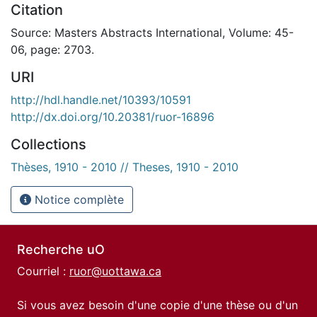
Citation
Source: Masters Abstracts International, Volume: 45-
06, page: 2703.
URI
http://hdl.handle.net/10393/10591
http://dx.doi.org/10.20381/ruor-16896
Collections
Thèses, 1910 - 2010 // Theses, 1910 - 2010
Notice complète
Recherche uO
Courriel :
ruor@uottawa.ca
Si vous avez besoin d'une copie d'une thèse ou d'un