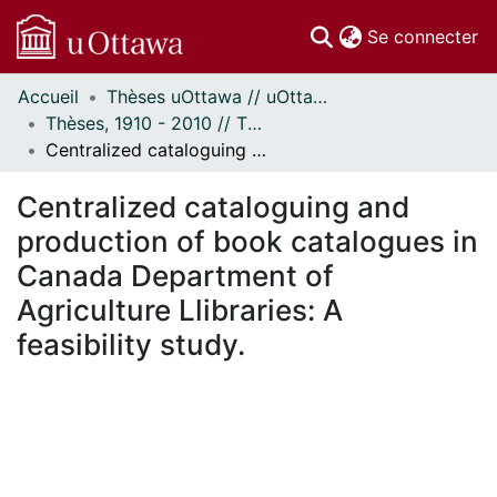
(c
Se connecter
Accueil
Thèses uOttawa // uOttawa Theses
Communautés
Thèses, 1910 - 2010 // Theses, 1910 - 2010
et collections
Centralized cataloguing and production of book catalogues in Canada Department of Agriculture Llibraries: A feasibility study.
Parcourir
Statistiques
Centralized cataloguing and
À propos
production of book catalogues in
Canada Department of
Agriculture Llibraries: A
feasibility study.