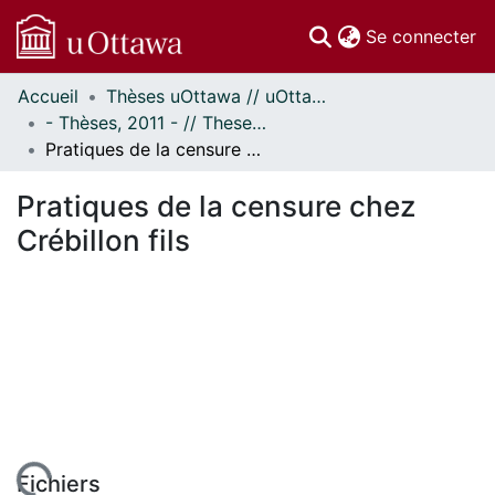
(c
Se connecter
Accueil
Thèses uOttawa // uOttawa Theses
Communautés
- Thèses, 2011 - // Theses, 2011 -
et collections
Pratiques de la censure chez Crébillon fils
Parcourir
Statistiques
Pratiques de la censure chez
À propos
Crébillon fils
Fichiers