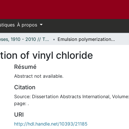
stiques
À propos
Thèses, 1910 - 2010 // Theses, 1910 - 2010
Emulsion polymerization of vinyl chloride
ion of vinyl chloride
Résumé
Abstract not available.
Citation
Source: Dissertation Abstracts International, Volume:
page: .
URI
http://hdl.handle.net/10393/21185