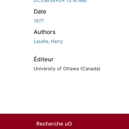
DC53639.PDF
(3.18 MB)
Date
1977
Authors
Laudie, Harry
Éditeur
University of Ottawa (Canada)
Recherche uO