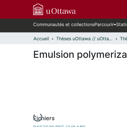
Communautés et collections
Parcourir
Stati
Accueil
Thèses uOttawa // uOttawa Theses
Emulsion polymerizat
En cours de chargement...
Fichiers