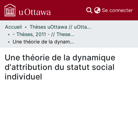
(c
Se connecter
Accueil
Thèses uOttawa // uOttawa Theses
Communautés
- Thèses, 2011 - // Theses, 2011 -
et collections
Une théorie de la dynamique d'attribution du statut social individuel
Parcourir
Statistiques
Une théorie de la dynamique
À propos
d'attribution du statut social
individuel