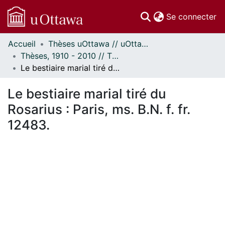
(c
Se connecter
Accueil
Thèses uOttawa // uOttawa Theses
Communautés
Thèses, 1910 - 2010 // Theses, 1910 - 2010
et collections
Le bestiaire marial tiré du Rosarius : Paris, ms. B.N. f. fr. 12483.
Parcourir
Statistiques
Le bestiaire marial tiré du
À propos
Rosarius : Paris, ms. B.N. f. fr.
12483.