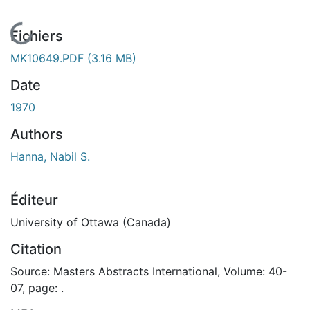
En cours de chargement...
Fichiers
MK10649.PDF
(3.16 MB)
Date
1970
Authors
Hanna, Nabil S.
Éditeur
University of Ottawa (Canada)
Citation
Source: Masters Abstracts International, Volume: 40-
07, page: .