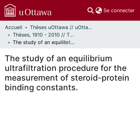
(c
Se connecter
Accueil
Thèses uOttawa // uOttawa Theses
Communautés
Thèses, 1910 - 2010 // Theses, 1910 - 2010
et collections
The study of an equilibrium ultrafiltration procedure for the measurement of steroid-protein binding constants.
Parcourir
Statistiques
The study of an equilibrium
À propos
ultrafiltration procedure for the
measurement of steroid-protein
binding constants.