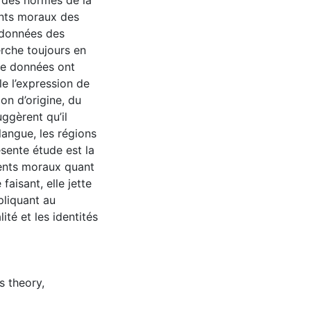
 des normes de la
ents moraux des
s données des
rche toujours en
 de données ont
e l’expression de
on d’origine, du
uggèrent qu’il
 langue, les régions
ésente étude est la
ments moraux quant
aisant, elle jette
pliquant au
ité et les identités
s theory
,