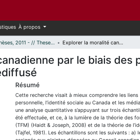
stiques
À propos
- Thèses, 2011 - // Theses, 2011 -
Explorer la moralité canadienne par le biais des plaintes concernant le contenu radio-télédiffusé
 canadienne par le biais des
édiffusé
Résumé
Cette recherche visait à mieux comprendre les liens 
personnelle, l’identité sociale au Canada et les média
une analyse quantitative s’appuyant sur trois échant
été effectuée, et ce, à la lumière de la théorie des
(TFM) (Haidt & Joseph, 2008) et de la théorie de l’id
(Tajfel, 1981). Les échantillons sont les suivants : a) 