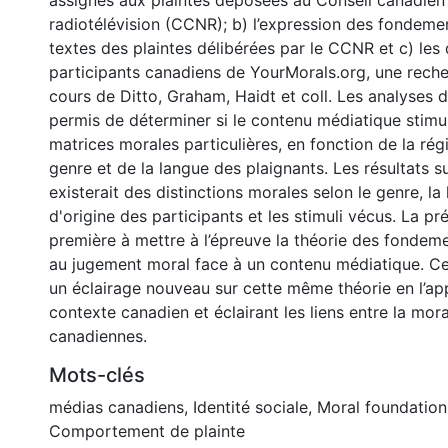
assignés aux plaintes déposées au Conseil canadien
radiotélévision (CCNR); b) l’expression des fondem
textes des plaintes délibérées par le CCNR et c) le
participants canadiens de YourMorals.org, une reche
cours de Ditto, Graham, Haidt et coll. Les analyses
permis de déterminer si le contenu médiatique stimul
matrices morales particulières, en fonction de la régi
genre et de la langue des plaignants. Les résultats s
existerait des distinctions morales selon le genre, la
d'origine des participants et les stimuli vécus. La pr
première à mettre à l’épreuve la théorie des fonde
au jugement moral face à un contenu médiatique. Ce f
un éclairage nouveau sur cette même théorie en l’ap
contexte canadien et éclairant les liens entre la moral
canadiennes.
Mots-clés
médias canadiens
,
Identité sociale
,
Moral foundation
Comportement de plainte