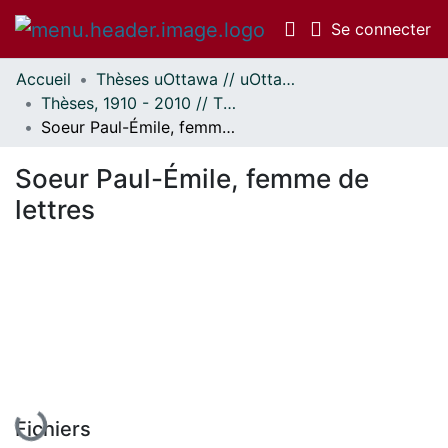
(c
Se connecter
Accueil
Thèses uOttawa // uOttawa Theses
Communautés
Thèses, 1910 - 2010 // Theses, 1910 - 2010
et collections
Soeur Paul-Émile, femme de lettres
Parcourir
Statistiques
Soeur Paul-Émile, femme de
À propos
lettres
En cours de chargement...
Fichiers