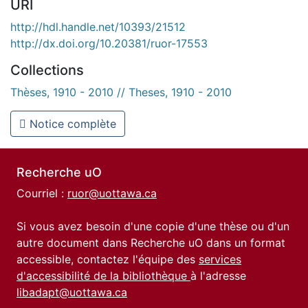
URI
http://hdl.handle.net/10393/21512
http://dx.doi.org/10.20381/ruor-17553
Collections
Thèses, 1910 - 2010 // Theses, 1910 - 2010
Notice complète
Recherche uO
Courriel :
ruor@uottawa.ca
Si vous avez besoin d'une copie d'une thèse ou d'un
autre document dans Recherche uO dans un format
accessible, contactez l'équipe des
services
d'accessibilité de la bibliothèque
à l'adresse
libadapt@uottawa.ca