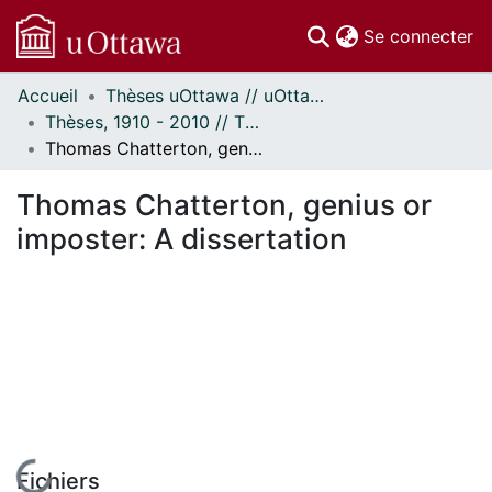
(c
Se connecter
Accueil
Thèses uOttawa // uOttawa Theses
Communautés
Thèses, 1910 - 2010 // Theses, 1910 - 2010
et collections
Thomas Chatterton, genius or imposter: A dissertation
Parcourir
Statistiques
Thomas Chatterton, genius or
À propos
imposter: A dissertation
En cours de chargement...
Fichiers