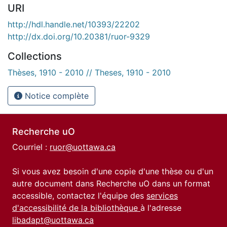
URI
http://hdl.handle.net/10393/22202
http://dx.doi.org/10.20381/ruor-9329
Collections
Thèses, 1910 - 2010 // Theses, 1910 - 2010
Notice complète
Recherche uO
Courriel :
ruor@uottawa.ca
Si vous avez besoin d'une copie d'une thèse ou d'un
autre document dans Recherche uO dans un format
accessible, contactez l'équipe des
services
d'accessibilité de la bibliothèque
à l'adresse
libadapt@uottawa.ca