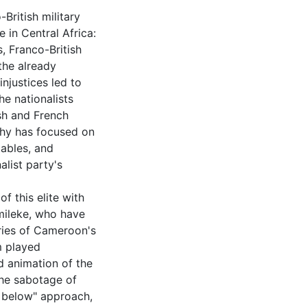
-British military
 in Central Africa:
 Franco-British
the already
injustices led to
e nationalists
sh and French
phy has focused on
tables, and
alist party's
of this elite with
amileke, who have
ories of Cameroon's
m played
d animation of the
 the sabotage of
m below" approach,