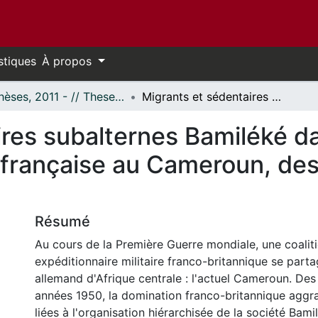
stiques
À propos
- Thèses, 2011 - // Theses, 2011 -
Migrants et sédentaires subalternes Bamiléké dans la résistance face à la domination française au Cameroun, des années 1940 aux années 1950
res subalternes Bamiléké da
n française au Cameroun, de
Résumé
Au cours de la Première Guerre mondiale, une coalit
expéditionnaire militaire franco-britannique se parta
allemand d'Afrique centrale : l'actuel Cameroun. De
années 1950, la domination franco-britannique aggrav
liées à l'organisation hiérarchisée de la société Bami