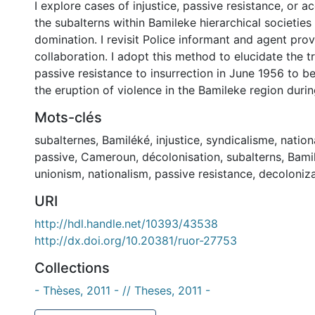
I explore cases of injustice, passive resistance, or
the subalterns within Bamileke hierarchical societie
domination. I revisit Police informant and agent pro
collaboration. I adopt this method to elucidate the t
passive resistance to insurrection in June 1956 to b
the eruption of violence in the Bamileke region duri
Mots-clés
subalternes
,
Bamiléké
,
injustice
,
syndicalisme
,
nation
passive
,
Cameroun
,
décolonisation
,
subalterns
,
Bami
unionism
,
nationalism
,
passive resistance
,
decoloniza
URI
http://hdl.handle.net/10393/43538
http://dx.doi.org/10.20381/ruor-27753
Collections
- Thèses, 2011 - // Theses, 2011 -