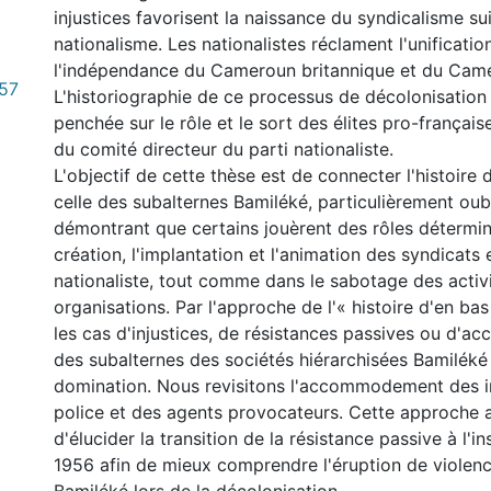
injustices favorisent la naissance du syndicalisme sui
nationalisme. Les nationalistes réclament l'unificatio
l'indépendance du Cameroun britannique et du Came
.57
L'historiographie de ce processus de décolonisation 
penchée sur le rôle et le sort des élites pro-français
du comité directeur du parti nationaliste.
L'objectif de cette thèse est de connecter l'histoire d
celle des subalternes Bamiléké, particulièrement oubl
démontrant que certains jouèrent des rôles détermin
création, l'implantation et l'animation des syndicats 
nationaliste, tout comme dans le sabotage des activ
organisations. Par l'approche de l'« histoire d'en ba
les cas d'injustices, de résistances passives ou d
des subalternes des sociétés hiérarchisées Bamiléké 
domination. Nous revisitons l'accommodement des i
police et des agents provocateurs. Cette approche 
d'élucider la transition de la résistance passive à l'in
0 International
1956 afin de mieux comprendre l'éruption de violenc