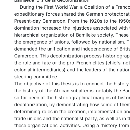
Bamiléké lors de la décolonisation.
-- During the First World War, a Coalition of a Franco
expeditionary forces shared the German protectorate
Present-day Cameroon. From the 1920s to the 1950s,
domination increased the injustices associated with 
hierarchical organization of Bamileke society. These 
the emergence of unions, followed by nationalism. Th
demanded the unification and independence of Briti
Cameroon. This decolonization process historiogra
the role and fate of the pro-French elites (chiefs, no
colonial intermediaries) and the leaders of the nation
steering committee.
The objective of this thesis is to connect the history 
the history of the African subalterns, notably the B
so far been at the historiographical margins of hist
decolonization, by demonstrating how some of the
determining roles in the creation, implementation an
trade unions and the nationalist party, as well as in
these organizations' activities. Using a "history fro