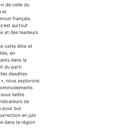
vi de celle du
n et
roun français.
s'est surtout
es et des leadeurs
e cette élite et
iés, en
ants dans la
et du parti
ités desdites
s », nous explorons
'accommodements
sous ladite
ndicateurs de
a pour but
surrection en juin
e dans la région