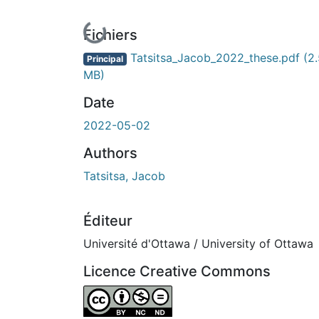
En cours de chargement...
Fichiers
Tatsitsa_Jacob_2022_these.pdf
(2
Principal
MB)
Date
2022-05-02
Authors
Tatsitsa, Jacob
Éditeur
Université d'Ottawa / University of Ottawa
Licence Creative Commons
Attribution-NonCommercial-NoDerivatives 4.