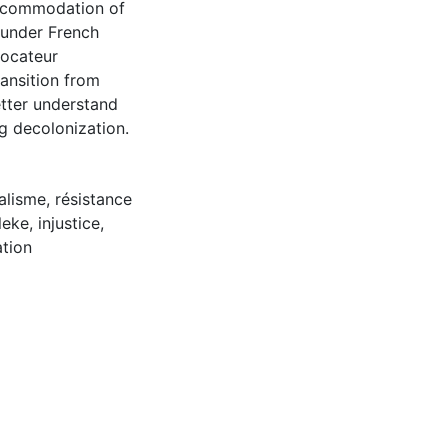
 accommodation of
s under French
vocateur
ransition from
etter understand
ng decolonization.
alisme
,
résistance
leke
,
injustice
,
tion