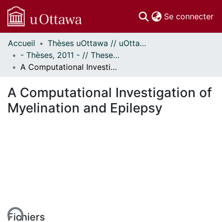
(c
Se connecter
Accueil
Thèses uOttawa // uOttawa Theses
Communautés
- Thèses, 2011 - // Theses, 2011 -
et collections
A Computational Investigation of Myelination and Epilepsy
Parcourir
Statistiques
A Computational Investigation of
À propos
Myelination and Epilepsy
ent...
Fichiers