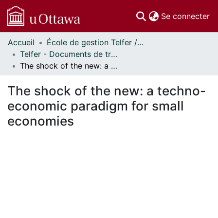
(c
Se connecter
Accueil
École de gestion Telfer // Telfer School of Management
Communautés
Telfer - Documents de travail // Telfer - Working Papers
et collections
The shock of the new: a techno-economic paradigm for small economies
Parcourir
Statistiques
The shock of the new: a techno-
À propos
economic paradigm for small
economies