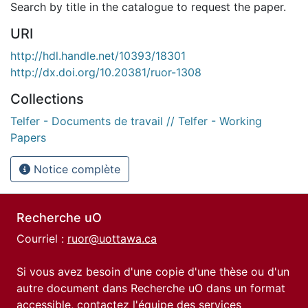
Search by title in the catalogue to request the paper.
URI
http://hdl.handle.net/10393/18301
http://dx.doi.org/10.20381/ruor-1308
Collections
Telfer - Documents de travail // Telfer - Working
Papers
Notice complète
Recherche uO
Courriel :
ruor@uottawa.ca
Si vous avez besoin d'une copie d'une thèse ou d'un
autre document dans Recherche uO dans un format
accessible, contactez l'équipe des
services