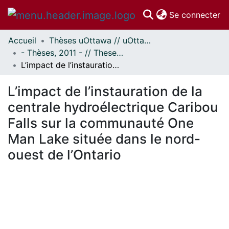
(c
Se connecter
Accueil
Thèses uOttawa // uOttawa Theses
Communautés
- Thèses, 2011 - // Theses, 2011 -
et collections
L’impact de l’instauration de la centrale hydroélectrique Caribou Falls sur la communauté One Man Lake située dans le nord-ouest de l’Ontario
Parcourir
Statistiques
L’impact de l’instauration de la
À propos
centrale hydroélectrique Caribou
Falls sur la communauté One
Man Lake située dans le nord-
ouest de l’Ontario
En cours de chargement...