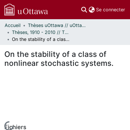
(c
Se connecter
Accueil
Thèses uOttawa // uOttawa Theses
Communautés
Thèses, 1910 - 2010 // Theses, 1910 - 2010
et collections
On the stability of a class of nonlinear stochastic systems.
Parcourir
Statistiques
On the stability of a class of
À propos
nonlinear stochastic systems.
En cours de chargement...
Fichiers