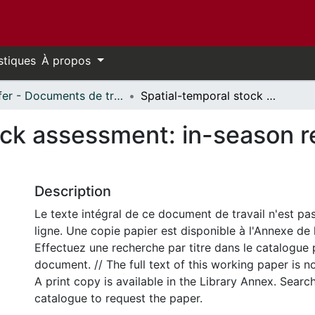
stiques
À propos
Telfer - Documents de travail // Telfer - Working Papers
Spatial-temporal stock assessment: in-season repeated measures and VPA
ock assessment: in-season 
Description
Le texte intégral de ce document de travail n'est pa
ligne. Une copie papier est disponible à l'Annexe de 
Effectuez une recherche par titre dans le catalogue 
document. // The full text of this working paper is no
A print copy is available in the Library Annex. Search 
catalogue to request the paper.