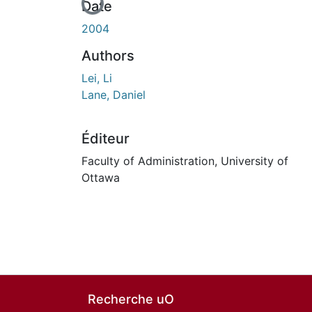
En cours de chargement...
Date
2004
Authors
Lei, Li
Lane, Daniel
Éditeur
Faculty of Administration, University of
Ottawa
Recherche uO