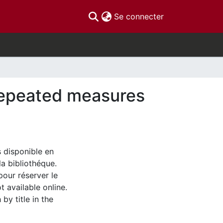
(current)
Se connecter
repeated measures
s disponible en
la bibliothéque.
pour réserver le
t available online.
by title in the