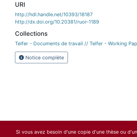
URI
http://hdl.handle.net/10393/18187
http://dx.doi.org/10.20381/ruor-1189
Collections
Telfer - Documents de travail // Telfer - Working Pa
Notice complète
Si vous avez besoin d'une copie d'une thèse ou d'