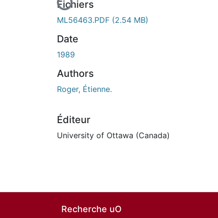
En cours de chargement...
Fichiers
ML56463.PDF
(2.54 MB)
Date
1989
Authors
Roger, Étienne.
Éditeur
University of Ottawa (Canada)
Recherche uO