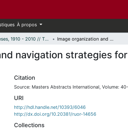
stiques
À propos
Thèses, 1910 - 2010 // Theses, 1910 - 2010
Image organization and navigation strategies for a radiological workstation.
nd navigation strategies for 
Citation
Source: Masters Abstracts International, Volume: 40-
URI
http://hdl.handle.net/10393/6046
http://dx.doi.org/10.20381/ruor-14656
Collections