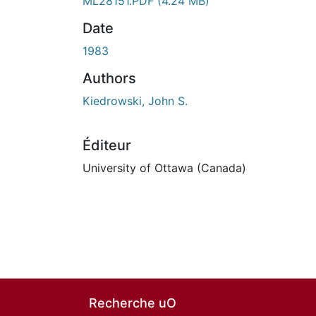
ML28151.PDF
(4.24 MB)
Date
1983
Authors
Kiedrowski, John S.
Éditeur
University of Ottawa (Canada)
Recherche uO