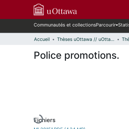
Communautés et collections
Parcourir
Stati
Accueil
Thèses uOttawa // uOttawa Theses
Police promotions.
En cours de chargement...
Fichiers