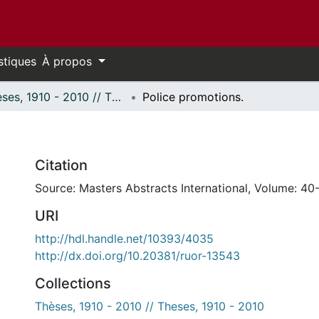
stiques
À propos
Thèses, 1910 - 2010 // Theses, 1910 - 2010
Police promotions.
Citation
Source: Masters Abstracts International, Volume: 40-
URI
http://hdl.handle.net/10393/4035
http://dx.doi.org/10.20381/ruor-13543
Collections
Thèses, 1910 - 2010 // Theses, 1910 - 2010