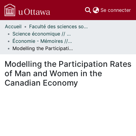
(c
Se connecter
Accueil
Faculté des sciences sociales // Faculty of Social Sciences
Communautés
Science économique // Economics
et collections
Économie - Mémoires // Economics - Research Papers
Parcourir
Modelling the Participation Rates of Man and Women in the Canadian Economy
Statistiques
À propos
Modelling the Participation Rates
of Man and Women in the
Canadian Economy