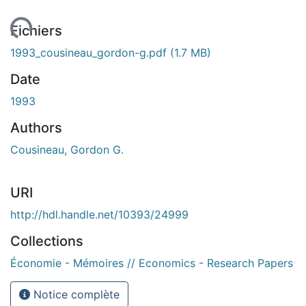
 de chargement...
Fichiers
1993_cousineau_gordon-g.pdf
(1.7 MB)
Date
1993
Authors
Cousineau, Gordon G.
URI
http://hdl.handle.net/10393/24999
Collections
Économie - Mémoires // Economics - Research Papers
Notice complète