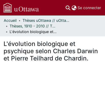
(c
Se connecter
Accueil
Thèses uOttawa // uOttawa Theses
Communautés
Thèses, 1910 - 2010 // Theses, 1910 - 2010
et collections
L'évolution biologique et psychique selon Charles Darwin et Pierre Teilhard de Chardin.
Parcourir
Statistiques
L'évolution biologique et
À propos
psychique selon Charles Darwin
et Pierre Teilhard de Chardin.
gement...