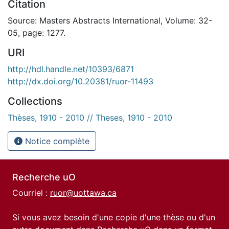
Citation
Source: Masters Abstracts International, Volume: 32-
05, page: 1277.
URI
http://hdl.handle.net/10393/6871
http://dx.doi.org/10.20381/ruor-11493
Collections
Thèses, 1910 - 2010 // Theses, 1910 - 2010
Notice complète
Recherche uO
Courriel :
ruor@uottawa.ca
Si vous avez besoin d'une copie d'une thèse ou d'un