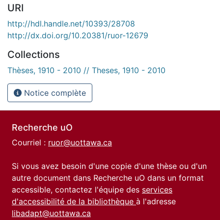
URI
http://hdl.handle.net/10393/28708
http://dx.doi.org/10.20381/ruor-12679
Collections
Thèses, 1910 - 2010 // Theses, 1910 - 2010
Notice complète
Recherche uO
Courriel :
ruor@uottawa.ca
Si vous avez besoin d'une copie d'une thèse ou d'un
autre document dans Recherche uO dans un format
accessible, contactez l'équipe des
services
d'accessibilité de la bibliothèque
à l'adresse
libadapt@uottawa.ca