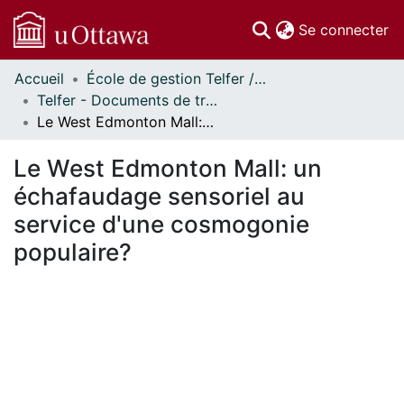
(c
Se connecter
Accueil
École de gestion Telfer // Telfer School of Management
Communautés
Telfer - Documents de travail // Telfer - Working Papers
et collections
Le West Edmonton Mall: un échafaudage sensoriel au service d'une cosmogonie populaire?
Parcourir
Statistiques
Le West Edmonton Mall: un
À propos
échafaudage sensoriel au
service d'une cosmogonie
populaire?