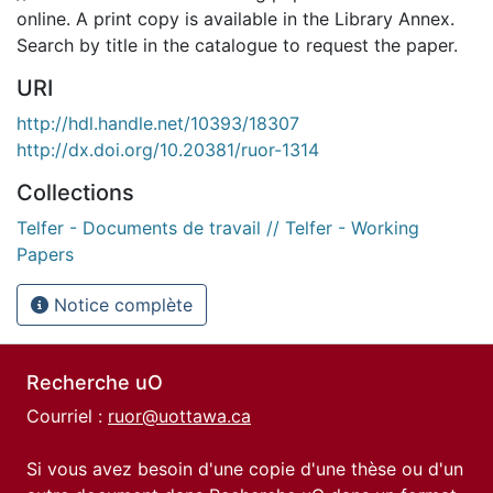
online. A print copy is available in the Library Annex.
Search by title in the catalogue to request the paper.
URI
http://hdl.handle.net/10393/18307
http://dx.doi.org/10.20381/ruor-1314
Collections
Telfer - Documents de travail // Telfer - Working
Papers
Notice complète
Recherche uO
Courriel :
ruor@uottawa.ca
Si vous avez besoin d'une copie d'une thèse ou d'un