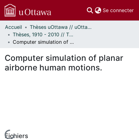
(c
Se connecter
Accueil
Thèses uOttawa // uOttawa Theses
Communautés
Thèses, 1910 - 2010 // Theses, 1910 - 2010
et collections
Computer simulation of planar airborne human motions.
Parcourir
Statistiques
Computer simulation of planar
À propos
airborne human motions.
En cours de chargement...
Fichiers